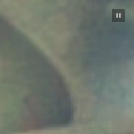
背
景
動
画
を
一
時
停
止