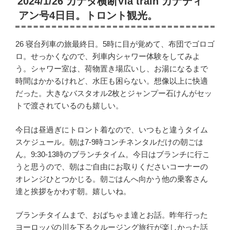
2024/1/26 カナダ横断Via train カナディ
日:
アン号4日目。トロント観光。
26 寝台列車の旅最終日。5時に目が覚めて、布団でゴロゴ
ロ。せっかくなので、列車内シャワー体験をしてみよ
う。シャワー室は、荷物置き場広いし、お湯になるまで
時間はかかるけれど、水圧も困らない。想像以上に快適
だった。大きなバスタオル2枚とジャンプー石けんがセッ
トで渡されているのも嬉しい。
今日は昼過ぎにトロント着なので、いつもと違うタイム
スケジュール。朝は7-9時コンチネンタルだけの朝ごは
ん。9:30-13時のブランチタイム。今日はブランチに行こ
うと思うので、朝はご自由にお取りくださいコーナーの
オレンジひとつかじる。朝ごはんへ向かう他の乗客さん
達と挨拶をかわす朝。嬉しいね。
ブランチタイムまで、おばちゃま達とお話。昨年行った
ヨーロッパの川を下るクルージング旅行が楽しかった話