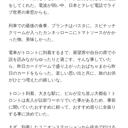
をしてくれた。電波が弱い中、日本とテレビ電話でライ
ブ世界の車窓からも。
列車での最後の食事、ブランチはパスタに。スピナッチ
クリームが入ったカンネッローニにトマトソースがかか
った物。美味しかった。
電車がトロントに到着するまで、展望席や自分の席で小
説を読みながらゆったりと過ごす。そんな事していた
ら、昨日カードゲームで盛り上がったおばちゃまから昨
日のカードをもらった。楽しい思い出と共に、旅のお供
がひとつ増えたの嬉しいな。
トロント到着。大きな駅に、ビルが立ち並ぶ大都会！ト
ロントは友人が以前ワーホリでいた事があるため、事前
に聞いていたおすすめに頼って、おすすめ巡りに全振り
する事に決めていた。
まず、到着したユニオンステーションから徒歩で行ける