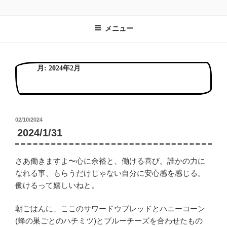
コ
食と旅と暮らしとCOZYFARE
畑の横に食卓を。旅するみんなの台所。
ン
メニュー
テ
ン
ツ
へ
月:
2024年2月
ス
キ
ッ
プ
投
02/10/2024
稿
2024/1/31
日:
さあ働きますよ〜心に余裕と、働ける喜び。誰かの力に
なれる事、もらうだけじゃない自分に安心感を感じる。
働けるって嬉しいねと。
朝ごはんに、ここのサワードウブレッドとハニーコーン
(蜂の巣ごとのハチミツ)とブルーチーズを合わせたもの