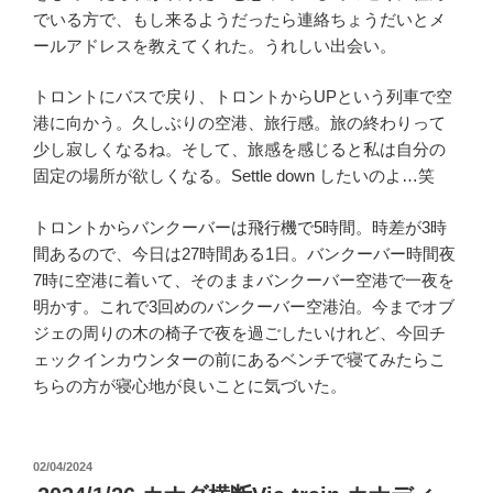
でいる方で、もし来るようだったら連絡ちょうだいとメ
ールアドレスを教えてくれた。うれしい出会い。
トロントにバスで戻り、トロントからUPという列車で空
港に向かう。久しぶりの空港、旅行感。旅の終わりって
少し寂しくなるね。そして、旅感を感じると私は自分の
固定の場所が欲しくなる。Settle down したいのよ…笑
トロントからバンクーバーは飛行機で5時間。時差が3時
間あるので、今日は27時間ある1日。バンクーバー時間夜
7時に空港に着いて、そのままバンクーバー空港で一夜を
明かす。これで3回めのバンクーバー空港泊。今までオブ
ジェの周りの木の椅子で夜を過ごしたいけれど、今回チ
ェックインカウンターの前にあるベンチで寝てみたらこ
ちらの方が寝心地が良いことに気づいた。
投
02/04/2024
稿