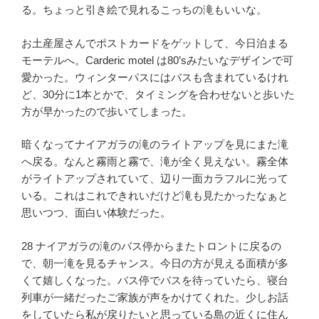
る。ちょっと引き絵で見れるこっちの滝もいいな。
お土産屋さんでポストカードをゲットして、今日泊まる
モーテルへ。Carderic motel は80’sみたいなデザインで可
愛かった。ウィンターパスにはバスも含まれているけれ
ど、30分に1本とかで、タイミングを合わせないと歩いた
方が早かったので歩いてしまった。
暗くなってナイアガラの滝のライトアップを見にまた滝
へ戻る。なんと霧雨と霧で、滝が全く見えない。霧全体
がライトアップされていて、辺り一面カラフルに光って
いる。これはこれできれいだけど滝も見たかったなぁと
思いつつ、面白い体験だった。
28 ナイアガラの滝のバス停からまたトロントに戻るの
で、朝一滝を見るチャンス。今日の方が見える面積が多
くて嬉しくなった。バス停でバスを待っていたら、寝台
列車が一緒だったご家族が声をかけてくれた。少しお話
をしていたら私が戻りたいと思っている島の近くに住ん