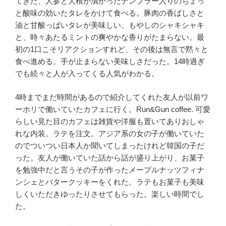
てきた、人参と大根が漬かったナンプラー入りのちょっ
と酸味の効いたタレをかけて食べる。豚肉の香ばしさと
油と甘酸っぱいタレが美味しい。もやしのシャキシャキ
と、時々あたるミントの爽やかな香りがたまらない。最
初の1口こそリアクションすれど、その後は無言で黙々と
食べ進める。手が止まらない美味しさだった。14時過ぎ
でも続々と人が入ってくる人気がわかる。
4時までまだ時間があるので紹介してくれた友人が以前ワ
ーホリで働いていたカフェに行く。Run&Gun coffee. 可愛
らしい見た目のカフェは雑貨や洋服も置いてありおしゃ
れな内装。ラテを注文。アジア系の女の子が働いていた
のでついつい日本人か聞いてしまったけれど韓国の子だ
った。友人が働いていた話から話が盛り上がり、お菓子
を勉強中だと言うその子が作ったメープルナッツフィナ
ンシェとバタークッキーをくれた。ラテもお菓子も美味
しくいただきゆったりさせてもらった。楽しい時間でし
た。