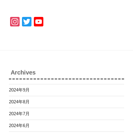
In
T
Y
st
wi
o
a
tt
u
gr
er
T
a
u
m
b
Archives
e
C
2024年9月
h
2024年8月
a
2024年7月
n
n
2024年6月