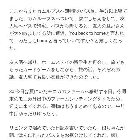
ここからまたカムルプスへ5時間のバス旅。半分以上寝て
ました。カムループスへついて、腹ごしらえをして、友
人宅へバスで帰宅。バスから降りると、友人の旦那さん
が犬の散歩してる所に遭遇。You back to homeと言われ
て、わたしもhomeと言っていいですか？と嬉しくなっ
た。
友人宅へ帰り、ホームステイの留学生と再会し、旅でも
らったカードゲームをしながら、旅の話。それぞれの
話。友人宅でも良い友達ができたのでした。
30 今日は夏にいたモニカのファームへ移動する日。今週
末のモニカ外出中のファームシッティングをするため、
迎えに来てくれる。荷物はもうまとめてあるので、午前
中はゆったりゆったり。
リビングで溜めていた日記を書いていたら、娘ちゃんが
朝ごはんに作ったパスタをお裾分けしてくれた。嬉し