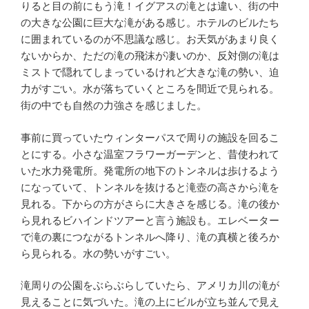
りると目の前にもう滝！イグアスの滝とは違い、街の中
の大きな公園に巨大な滝がある感じ。ホテルのビルたち
に囲まれているのが不思議な感じ。お天気があまり良く
ないからか、ただの滝の飛沫が凄いのか、反対側の滝は
ミストで隠れてしまっているけれど大きな滝の勢い、迫
力がすごい。水が落ちていくところを間近で見られる。
街の中でも自然の力強さを感じました。
事前に買っていたウィンターパスで周りの施設を回るこ
とにする。小さな温室フラワーガーデンと、昔使われて
いた水力発電所。発電所の地下のトンネルは歩けるよう
になっていて、トンネルを抜けると滝壺の高さから滝を
見れる。下からの方がさらに大きさを感じる。滝の後か
ら見れるビハインドツアーと言う施設も。エレベーター
で滝の裏につながるトンネルへ降り、滝の真横と後ろか
ら見られる。水の勢いがすごい。
滝周りの公園をぶらぶらしていたら、アメリカ川の滝が
見えることに気づいた。滝の上にビルが立ち並んで見え