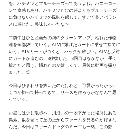
を。ハチミツとブルーチーズってあうよね。ハニーコー
ンで食感もあり、ハチミツだけの時よりもブルーチーズ
に負けないハチミツの風味を感じて、すごく良いバラン
スに感じた。美味しかったな〜
午前中はひと区画分の畑のクリーンアップ。枯れた作物
達を全部抜いていく。ATVに繋げたカートに乗せて捨てに
いく。ATVカートがつくと、バックが難しい。ATVと反対
にカートが進むの。3往復した、3回目はなかなか上手く
操れたと思う。慣れたのが嬉しくて、最後に動画を撮り
ました。笑
今日はひまわりを抜いたのだけれど、可愛かったからい
くつか切って持ってきて、リースを作ろうかななんて思
っている。
お昼には少し散歩へ。川沿いの一段下がった場所にある
集落。坂を登って丘の上からファームを見るのが好きな
んだ。今日はファームドッグのミーゴも一緒。この数