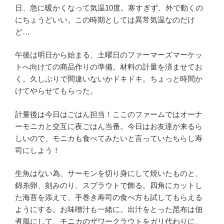
日、急に暖かくなって気温10度。寒すぎず、外で動くの
にちょうどいい。この時期としては異常気温なのだけ
ど…
午後は明日から始まる、土曜日のファーマーズマーケッ
トへ向けての商品作りの準備。材料の計量を済ませてお
く。久しぶりで間違いないかドキドキ。ちょっと時間か
けてやらせてもらった。
計量後は今日はごはん担当！ここのファームではオーナ
ーモニカと交互に夜ごはん当番。今日はお友達が来るら
しいので、モニカも食べてみたいと言っていたちらし寿
司にしよう！
生魚はない為、サーモンを切り身にして焼いたものと、
錦糸卵、刻みのり、スプラウトで飾る。四角にカットし
た海苔を添えて、手巻き寿司の食べ方も試してもらえる
ようにする。お味噌汁も一緒に。出汁をとった昆布は佃
煮風にして、モニカのザワークラウトをガリ代わりに、