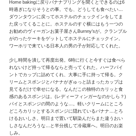
Home bakingに戻りバナナプリングを聞くとできるのは6
時過ぎになりそうとの事。でも、どうしても食べたい…
ダウンタウンに戻ってホステルのチェックインをしてま
た戻ってくることに。ホステルのすぐ横にはもう一つの
お勧めのヴィーガンお菓子屋さんBurnny’sが。クランブル
がのったケーキをゲットしてホステルにチェックイン。
ワーホリで来ている日本人の男の子が対応してくれた。
少し時間を潰して再度出発。6時に行くと今すぐは食べら
れないけど持って帰るならと売ってくれた。ハーフパイ
ントでカップに詰めてくれ、大事に手に持って帰る。ク
リームとスポンジとバナナがぎゅっと詰まったカップは
見てるだけで幸せになる。なんだこの独特のカリッと食
感のあるスポンジは。(レディーフィンガーなのかしら？)
パイとスポンジの間のような…。軽いクリームにところ
どころカリッとするスポンジに隠れているバナナ…とろ
けるおいしさ。明日まで置いて馴染んだらまた違うおい
しさなんだろうな…と半分残して冷蔵庫へ。明日のお楽
しみ。