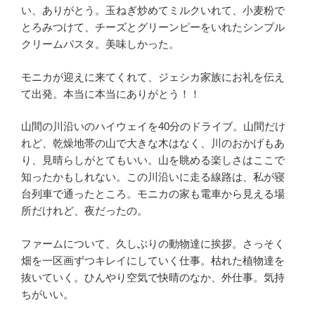
い、ありがとう。玉ねぎ炒めてミルクいれて、小麦粉で
とろみつけて、チーズとグリーンピーをいれたシンプル
クリームパスタ。美味しかった。
モニカが迎えに来てくれて、ジェシカ家族にお礼を伝え
て出発。本当に本当にありがとう！！
山間の川沿いのハイウェイを40分のドライブ。山間だけ
れど、乾燥地帯の山で大きな木はなく、川のおかげもあ
り、見晴らしがとてもいい。山を眺める楽しさはここで
知ったかもしれない。この川沿いに走る線路は、私が寝
台列車で通ったところ。モニカの家も電車から見える場
所だけれど、夜だったの。
ファームについて、久しぶりの動物達に挨拶。さっそく
畑を一区画ずつキレイにしていく仕事。枯れた植物達を
抜いていく。ひんやり空気で快晴のなか、外仕事。気持
ちがいい。