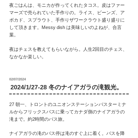
夜ごはんは、モニカが作ってくれたタコス。皮はファー
マーズで売られていた手作りの。ライス、ビーンズ、ア
ボカド、スプラウト、手作りザワークラウト盛り盛りに
して頂きます。Messy dish は美味しいのよねが、合言
葉。
夜はチェスを教えてもらいながら。人生2回目のチェス、
なかなか楽しい。
投
02/07/2024
稿
2024/1/27-28 冬のナイアガラの滝観光。
日:
27 朝一、トロントのユニオンステーションバスターミナ
ルからフリックスバスに乗ってカナダ側のナイアガラの
滝まで。約2時間のバス旅。
ナイアガラの滝のバス停は滝のすぐ上に着く。バスを降