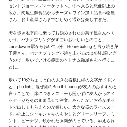
セントジョーンズマーケットへ。中へ入ると想像以上の
広さ。肉魚生鮮食品からチーズやワイン加工品食べ物屋
さん、お土産屋さんまでひしめく通路は楽しすぎた。
街を歩き地下鉄に乗ってお勧めされたお菓子屋さんへ向
かう。バナナプリングがすごいおいしいとのこと。
Lansdowne 駅から歩いて5分、Home baking と言う焼き菓
子屋さん。バナナプリングが焼き上がるのは4時以降と言
うので、歩いていける範囲のベトナム麺屋さんへ行くこ
とに。
歩いて10分ちょっと白の大きな看板に緑の文字がドドン
と、pho linh。混ぜ麺のBun thit nuongが友人のおすすめと
言うことで、席につきメニューも開かずに友人からのメ
ッセージをそのまま見せて注文。あったかいお茶がポッ
ドで出してもらえるのが嬉しい。大きな器のライスヌー
ドルの上にシャキシャキのもやしとグリーンリーフ、ミ
ント、ピーナツ、焼かれた豚肉がのっている。添えられ