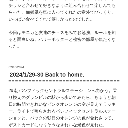
チラシと合わせて好きなように組み合わせて楽しんでも
らった。佃煮風を気に入ってくれたの意外でびっくり。
いっぱい食べてくれて嬉しかったのでした。
今日はモニカと友達のチェスをみてお勉強。ルールを知
ると面白いね。ハリーポッターと秘密の部屋が観たくな
った。
投
02/10/2024
稿
2024/1/29-30 Back to home.
日:
29 朝パシフィックセントラルステーションへ向かう。乗
り換えのグランビルの駅から歩いてみたら、ちょうど朝
日の時間できれいなピンクオレンジの空が見えてラッキ
ー。ライトで照らされるパシフィックセントラルステー
ションと、バックの朝日のオレンジの色が合わさって、
ポストカードになりそうなきれいな景色が見れた。