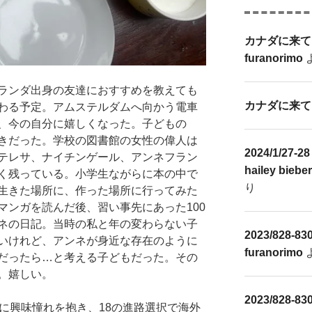
カナダに来て
furanorimo
ランダ出身の友達におすすめを教えても
カナダに来て
わる予定。アムステルダムへ向かう電車
、今の自分に嬉しくなった。子どもの
きだった。学校の図書館の女性の偉人は
2024/1/2
テレサ、ナイチンゲール、アンネフラン
hailey biebe
く残っている。小学生ながらに本の中で
り
生きた場所に、作った場所に行ってみた
マンガを読んだ後、習い事先にあった100
ネの日記。当時の私と年の変わらない子
2023/828-83
いけれど、アンネが身近な存在のように
furanorimo
だったら…と考える子どもだった。その
。嬉しい。
2023/828-83
に興味憧れを抱き、18の進路選択で海外