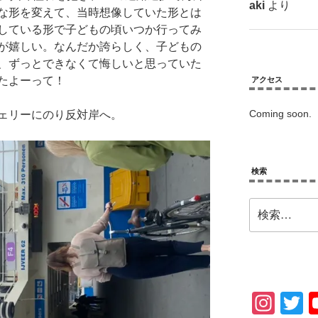
aki
より
な形を変えて、当時想像していた形とは
している形で子どもの頃いつか行ってみ
が嬉しい。なんだか誇らしく、子どもの
、ずっとできなくて悔しいと思っていた
たよーって！
アクセス
Coming soon.
ェリーにのり反対岸へ。
検索
検
索:
In
T