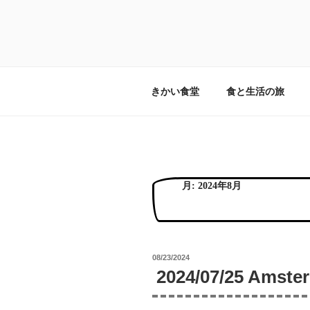
コ
ン
テ
食と旅と暮らし
畑の横に食卓を。旅するみんな
ン
ツ
へ
きかい食堂
食と生活の旅
ス
キ
ッ
プ
月:
2024年8月
投
08/23/2024
稿
2024/07/25 Ams
日: