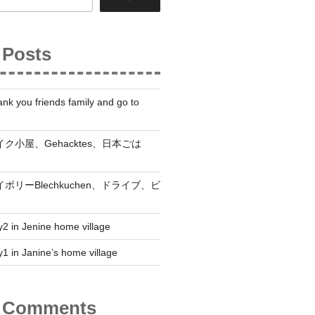
 Posts
nk you friends family and go to
 ベイク小屋、Gehacktes、日本ごは
 セイボリーBlechkuchen、ドライブ、ビ
2 in Jenine home village
1 in Janine’s home village
t Comments