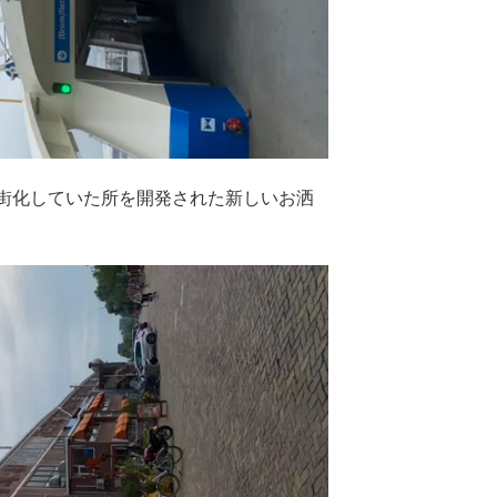
st
w
a
tt
gr
e
a
m
ム街化していた所を開発された新しいお洒