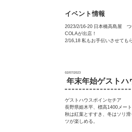
イベント情報
2023/2/16-20 日本橋高島
COLAが出店！
2/16,18 私もお手伝いさせて
投
02/07/2023
稿
年末年始ゲストハ
日:
ゲストハウスポインセチア
長野県姫木平、標高1400メー
秋は紅葉とすすき、冬はソリ滑
ツが楽しめる。