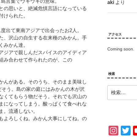
は、島言葉でウキウキの意味。
aki
より
との思いと、絶滅危惧言語になっている
付けられた。
1度出て東南アジアで出会ったお2人。
アクセス
た、沢山の自生する在来種のみかん。手
くみかん達。
Coming soon.
アジアで親しんだスパイスのアイディア
組み合わせて作られたのが、この
検索
かんがある。そのうち、そのまま美味し
検
だそう。島の家の庭にはみかんの木が沢
索:
なくてもらう物だそう。それでも沢山の
まになってしまう。酸っぱくて食べれな
ま。流通しない。
もよろしくね。みかん大事にしてね。の
In
T