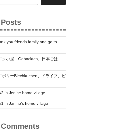
 Posts
nk you friends family and go to
 ベイク小屋、Gehacktes、日本ごは
 セイボリーBlechkuchen、ドライブ、ビ
2 in Jenine home village
1 in Janine’s home village
t Comments