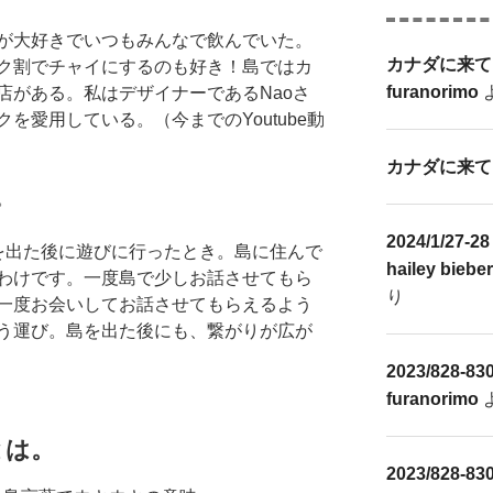
が大好きでいつもみんなで飲んでいた。
カナダに来て
ク割でチャイにするのも好き！島ではカ
furanorimo
店がある。私はデザイナーであるNaoさ
を愛用している。（今までのYoutube動
カナダに来て
。
2024/1/2
を出た後に遊びに行ったとき。島に住んで
hailey biebe
わけです。一度島で少しお話させてもら
り
一度お会いしてお話させてもらえるよう
う運び。島を出た後にも、繋がりが広が
2023/828-83
furanorimo
 とは。
2023/828-83