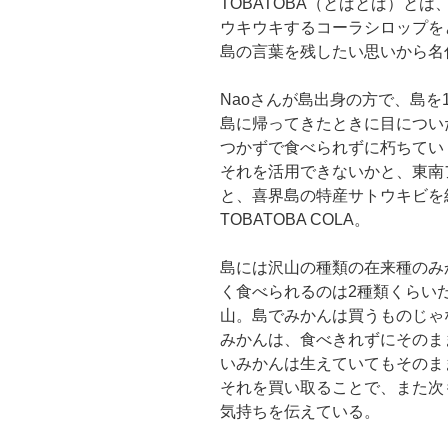
TOBATOBA（とばとば）と
ウキウキするコーラシロップを
島の言葉を残したい思いから名
Naoさんが島出身の方で、島を
島に帰ってきたときに目につい
つかずで食べられずに朽ちてい
それを活用できないかと、東南
と、喜界島の特産サトウキビを
TOBATOBA COLA。
島には沢山の種類の在来種のみ
く食べられるのは2種類くらい
山。島でみかんは買うものじゃ
みかんは、食べきれずにそのま
いみかんは生えていてもそのま
それを買い取ることで、また次
気持ちを伝えている。