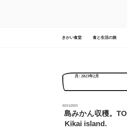
コ
ン
テ
食と旅と暮らし
畑の横に食卓を。旅するみんな
ン
ツ
へ
きかい食堂
食と生活の旅
ス
キ
ッ
プ
月:
2023年2月
投
02/11/2023
稿
島みかん収穫。TOBA
日:
Kikai island.