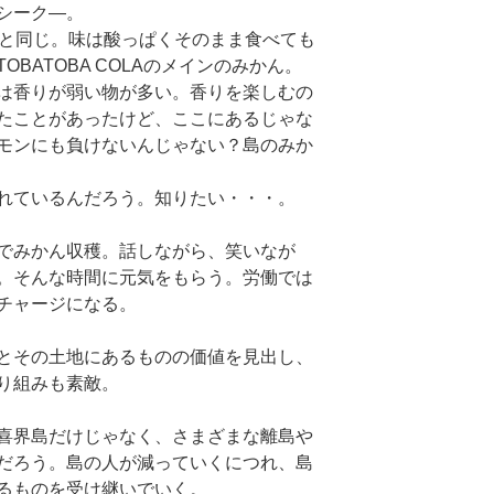
st
w
シーク―。
a
tt
トと同じ。味は酸っぱくそのまま食べても
BATOBA COLAのメインのみかん。
gr
e
は香りが弱い物が多い。香りを楽しむの
a
たことがあったけど、ここにあるじゃな
m
モンにも負けないんじゃない？島のみか
れているんだろう。知りたい・・・。
でみかん収穫。話しながら、笑いなが
。そんな時間に元気をもらう。労働では
チャージになる。
とその土地にあるものの価値を見出し、
り組みも素敵。
喜界島だけじゃなく、さまざまな離島や
だろう。島の人が減っていくにつれ、島
るものを受け継いでいく。