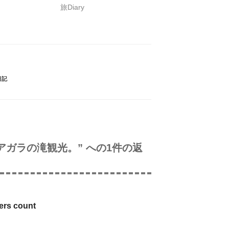
旅Diary
m
日記
のナイアガラの滝観光。” への1件の返
wers count