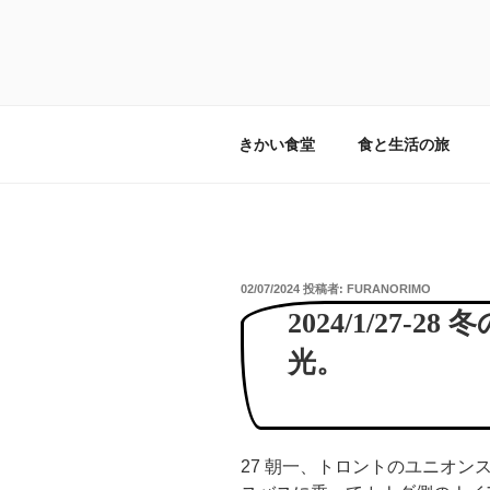
コ
ン
テ
食と旅と暮らし
畑の横に食卓を。旅するみんな
ン
ツ
へ
きかい食堂
食と生活の旅
ス
キ
ッ
プ
投
02/07/2024
投稿者:
FURANORIMO
稿
2024/1/27-
日:
光。
27 朝一、トロントのユニオ