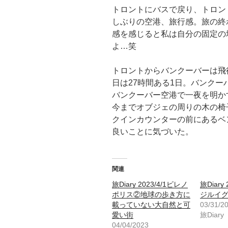
トロントにバスで戻り、トロン
しぶりの空港、旅行感。旅の終
感を感じると私は自分の固定の場所が
よ…笑
トロントからバンクーバーは飛
日は27時間ある1日。バンクー
バンクーバー空港で一夜を明か
今までオブジェの周りの木の椅
クインカウンターの前にあるベ
良いことに気づいた。
関連
旅Diary 2023/4/1ピレノ
旅Diary 
ポリス②地球の歩き方に
ジルイ
載っていない大自然と可
03/31/2
愛い街
旅Diary
04/04/2023