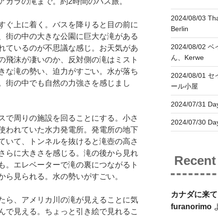
アガラの滝まで。約2時間のバス旅。
2024/08/03 Tha
すぐ上に着く。バスを降りると目の前に
Berlin
、街の中の大きな公園に巨大な滝がある
2024/08/02
れているのが不思議な感じ。お天気があ
ん、Kerwe
の飛沫が凄いのか、反対側の滝はミスト
きな滝の勢い、迫力がすごい。水が落ち
2024/08/01
。街の中でも自然の力強さを感じまし
ール小屋
2024/07/31 Day
スで周りの施設を回ることにする。小さ
2024/07/30 Day
使われていた水力発電所。発電所の地下
ていて、トンネルを抜けると滝壺の高さ
さらに大きさを感じる。滝の後から見れ
Recen
も。エレベーターで滝の裏につながるト
から見られる。水の勢いがすごい。
カナダに来て
たら、アメリカ川の滝が見えることに気
furanorimo
んで見える。ちょっと引き絵で見れるこ