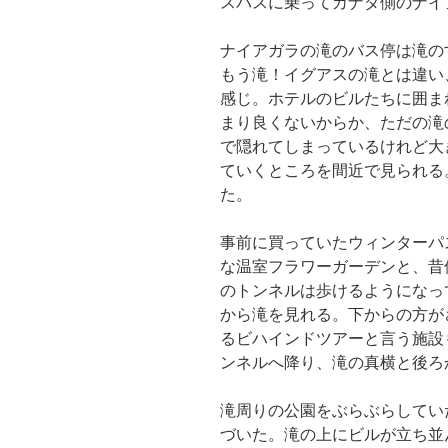
スバスに乗ってカナダ側のナイ
ナイアガラの滝のバス停は滝の
もう滝！イグアスの滝とは違い
感じ。ホテルのビルたちに囲ま
まり良くないからか、ただの滝
で隠れてしまっているけれど大
ていくところを間近で見られる
た。
事前に買っていたウィンターパ
な温室フラワーガーデンと、昔
のトンネルは歩けるようになっ
から滝を見れる。下からの方が
るビハインドツアーと言う施設
ンネルへ降り、滝の真横と後ろ
滝周りの公園をぶらぶらしてい
づいた。滝の上にビルが立ち並