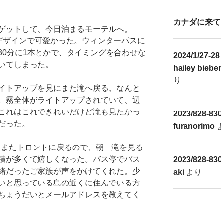
カナダに来て
ゲットして、今日泊まるモーテルへ。
’sみたいなデザインで可愛かった。ウィンターパスに
30分に1本とかで、タイミングを合わせな
2024/1/2
いてしまった。
hailey biebe
り
イトアップを見にまた滝へ戻る。なんと
。霧全体がライトアップされていて、辺
これはこれできれいだけど滝も見たかっ
2023/828-83
だった。
furanorimo
からまたトロントに戻るので、朝一滝を見る
積が多くて嬉しくなった。バス停でバス
2023/828-83
緒だったご家族が声をかけてくれた。少
aki
より
いと思っている島の近くに住んでいる方
ちょうだいとメールアドレスを教えてく