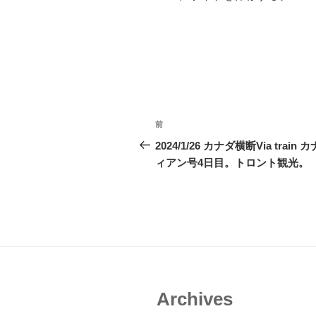
投
前
前
稿
の
2024/1/26 カナダ横断Via train 
投
ィアン号4日目。トロント観光。
ナ
稿
ビ
ゲ
ー
シ
ョ
Archives