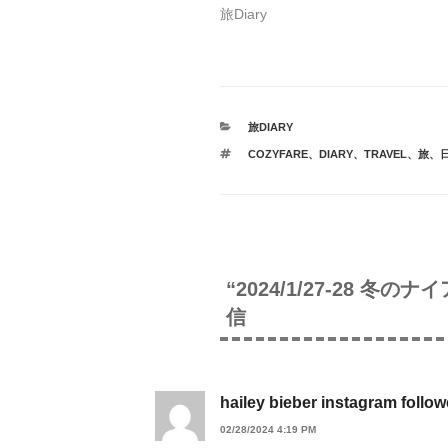
旅Diary
カ
旅DIARY
テ
タ
COZYFARE
、
DIARY
、
TRAVEL
、
旅
、
ゴ
グ
リ
ー
“2024/1/27-28 冬
信
hailey bieber instagram follo
02/28/2024 4:19 PM