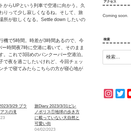
アクセス
トからUPという列車で空港に向かう。久
わりって少し寂しくなるね。そして、旅
Coming soon.
欲しくなる。Settle down したいの
検索
行機で5時間。時差が3時間あるので、今
バー時間夜7時に空港に着いて、そのまま
検
す。これで3回めのバンクーバー空港泊。
索:
子で夜を過ごしたいけれど、今回チェッ
ンチで寝てみたらこちらの方が寝心地が
In
T
st
w
2023/3/29 ブラ
旅Diary 2023/3/31ピレ
a
tt
グアスの滝
ノポリス①地球の歩き方
023
に載っていない大自然と
gr
e
可愛い街
a
04/02/2023