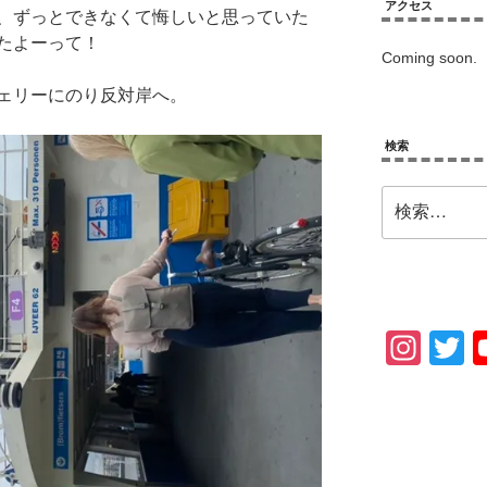
アクセス
、ずっとできなくて悔しいと思っていた
たよーって！
Coming soon.
ェリーにのり反対岸へ。
検索
検
索:
In
T
st
w
a
tt
gr
e
a