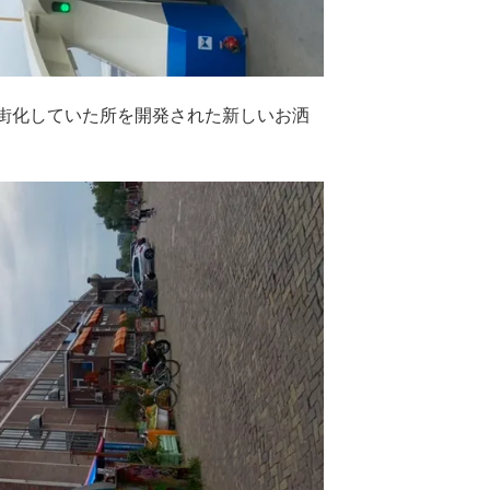
m
ム街化していた所を開発された新しいお洒