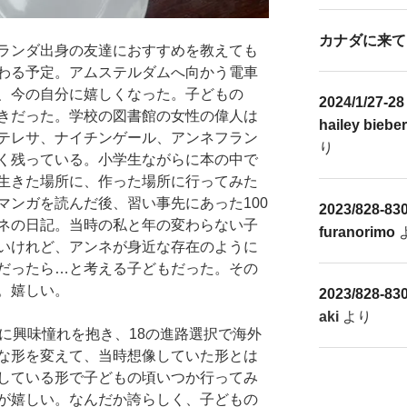
カナダに来て
ランダ出身の友達におすすめを教えても
わる予定。アムステルダムへ向かう電車
、今の自分に嬉しくなった。子どもの
2024/1/2
きだった。学校の図書館の女性の偉人は
hailey biebe
テレサ、ナイチンゲール、アンネフラン
り
く残っている。小学生ながらに本の中で
生きた場所に、作った場所に行ってみた
マンガを読んだ後、習い事先にあった100
2023/828-83
ネの日記。当時の私と年の変わらない子
furanorimo
いけれど、アンネが身近な存在のように
だったら…と考える子どもだった。その
。嬉しい。
2023/828-83
aki
より
に興味憧れを抱き、18の進路選択で海外
な形を変えて、当時想像していた形とは
している形で子どもの頃いつか行ってみ
が嬉しい。なんだか誇らしく、子どもの