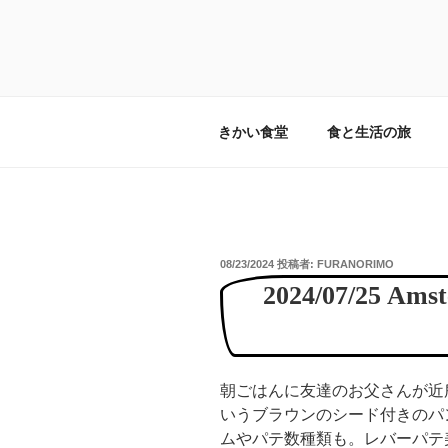
コ
ン
テ
食と旅と暮らし
畑の横に食卓を。旅するみんな
ン
ツ
へ
きかい食堂
食と生活の旅
ス
キ
ッ
プ
投
08/23/2024
投稿者:
FURANORIMO
稿
2024/07/25 Am
日:
朝ごはんに友達のお父さんが近
いうブラウンのシード付きのパ
ムやパテ数種類も。レバーパテ