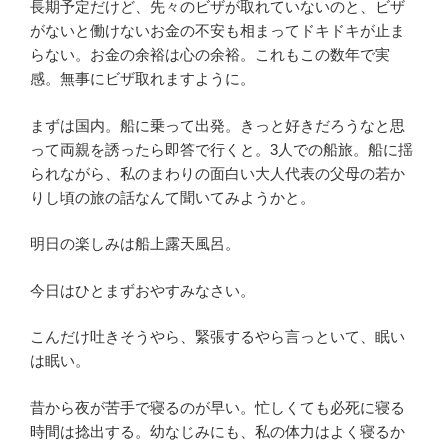
長期予定だけど、先々のビザが取れていないのと、ビザ
がないと働けないお金の不安も相まってドキドキが止ま
らない。お金の余裕は心の余裕。これもこの数年で実
感。無事にビザ取れますように。
まずは国内。船に乗って出発。きっと好きだろうなと思
って両親を誘ったら即答で行くと。3人での船旅。船に揺
られながら、私のまわりの面白い大人代表の父母の若か
りし頃の旅の話なんて聞いてみようかと。
明日の楽しみは船上露天風呂。
今日はひとまずおやすみなさい。
こんだけ吐きそうやら、緊張するやら言っといて、眠い
は眠い。
昔から夜が苦手で寝るのが早い。忙しくても必死に寝る
時間は捻出する。幼なじみにも、私の体力はよく寝るか