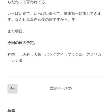
らだわって言われてる。
いっぱい寝て、いっぱい食べて、健康第一に旅してきま
す。なんせ気温差80度の旅ですから。笑
また明日。
今回の旅の予定。
神奈川→大分→大阪→パラグアイ→ブラジル→アメリカ
→カナダ
投
前
固定ページ
25
の
稿
ペ
の
ー
ペ
ジ
検索