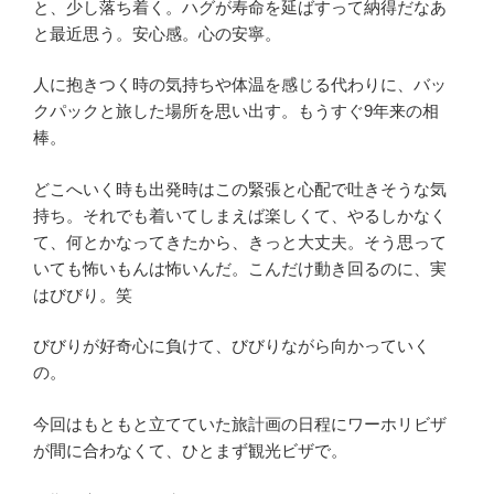
と、少し落ち着く。ハグが寿命を延ばすって納得だなあ
と最近思う。安心感。心の安寧。
人に抱きつく時の気持ちや体温を感じる代わりに、バッ
クパックと旅した場所を思い出す。もうすぐ9年来の相
棒。
どこへいく時も出発時はこの緊張と心配で吐きそうな気
持ち。それでも着いてしまえば楽しくて、やるしかなく
て、何とかなってきたから、きっと大丈夫。そう思って
いても怖いもんは怖いんだ。こんだけ動き回るのに、実
はびびり。笑
びびりが好奇心に負けて、びびりながら向かっていく
の。
今回はもともと立てていた旅計画の日程にワーホリビザ
が間に合わなくて、ひとまず観光ビザで。