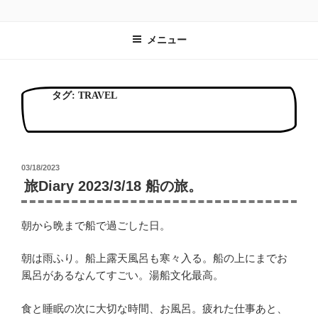
コ
食と旅と暮らしとCOZYFARE
畑の横に食卓を。旅するみんなの台所。
ン
メニュー
テ
ン
ツ
へ
タグ:
TRAVEL
ス
キ
ッ
プ
投
03/18/2023
稿
旅Diary 2023/3/18 船の旅。
日:
朝から晩まで船で過ごした日。
朝は雨ふり。船上露天風呂も寒々入る。船の上にまでお
風呂があるなんてすごい。湯船文化最高。
食と睡眠の次に大切な時間、お風呂。疲れた仕事あと、