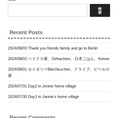
ー
検
ジ
索
送
り
Recent Posts
2024/08/03 Thank you friends family and go to Berlin
2024/08/02 ベイク小屋、Gehacktes、日本ごはん、Kerwe
2024/08/01 セイボリーBlechkuchen、ドライブ、ビール小
屋
2024/07/31 Day2 in Jenine home village
2024/07/30 Day1 in Janine’s home village
Recent Comments