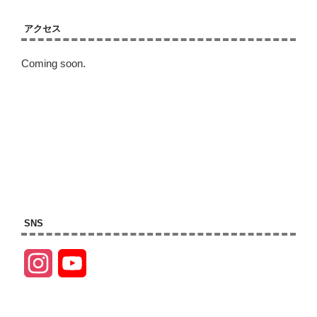
アクセス
Coming soon.
SNS
I
Y
n
o