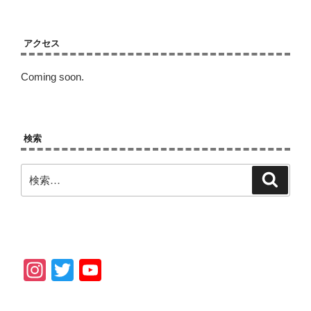
アクセス
Coming soon.
検索
検
検
索
索:
In
T
Y
st
wi
o