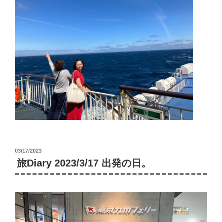
投
03/17/2023
稿
旅Diary 2023/3/17 出発の日。
日: