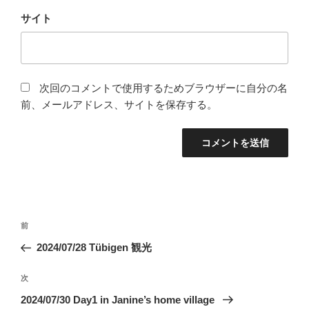
サイト
次回のコメントで使用するためブラウザーに自分の名
前、メールアドレス、サイトを保存する。
投
前
前
稿
の
2024/07/28 Tübigen 観光
ナ
投
ビ
稿
次
次
ゲ
の
2024/07/30 Day1 in Janine’s home village