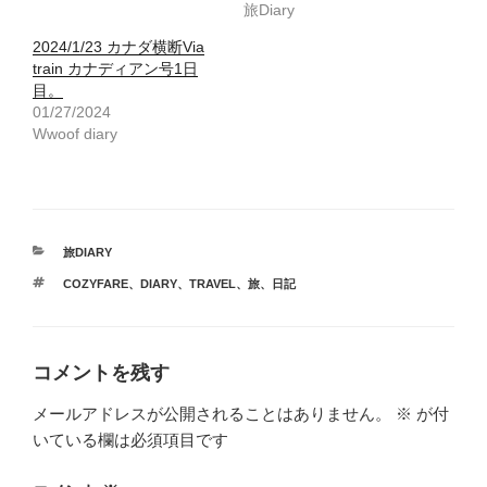
旅Diary
2024/1/23 カナダ横断Via
train カナディアン号1日
目。
01/27/2024
Wwoof diary
カ
旅DIARY
テ
タ
COZYFARE
、
DIARY
、
TRAVEL
、
旅
、
日記
ゴ
グ
リ
ー
コメントを残す
メールアドレスが公開されることはありません。
※
が付
いている欄は必須項目です