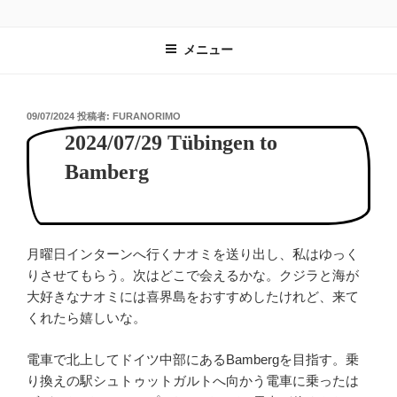
コ
食と旅と暮らしとCOZYFARE
畑の横に食卓を。旅するみんなの台所。
ン
メニュー
テ
ン
ツ
へ
投
09/07/2024
投稿者:
FURANORIMO
稿
ス
2024/07/29 Tübingen to
日:
キ
Bamberg
ッ
プ
月曜日インターンへ行くナオミを送り出し、私はゆっく
りさせてもらう。次はどこで会えるかな。クジラと海が
大好きなナオミには喜界島をおすすめしたけれど、来て
くれたら嬉しいな。
電車で北上してドイツ中部にあるBambergを目指す。乗
り換えの駅シュトゥットガルトへ向かう電車に乗ったは